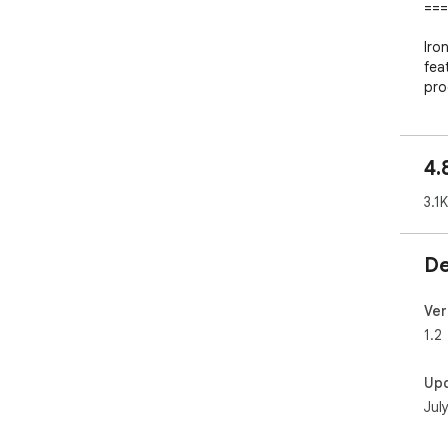
===
Iro
fea
pro
Dis
Iro
4.
Ton
whe
3.1K
for
dis
hau
De
sui
Ver
1.2
Up
Jul