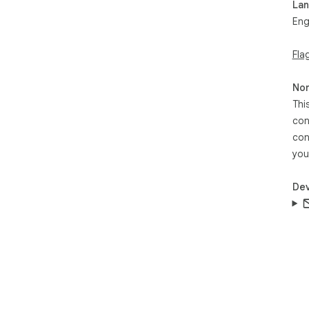
La
Eng
Fla
Non
Thi
con
con
you
Dev