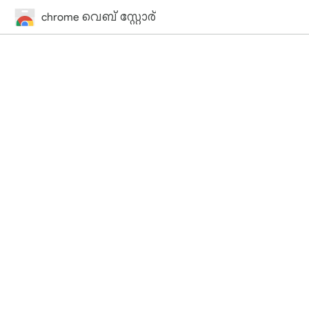
chrome വെബ് സ്റ്റോര്‍