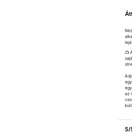
Át
Néz
alk
lej
📺 
saj
str
Adj
egy
egy
az i
cso
kül
nem
A b
5/
nem