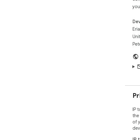
- P
you
- L
- A
Dev
Vers
Eri
- N
Uni
Pet
Pr
IP 
the
of 
dev
IP 