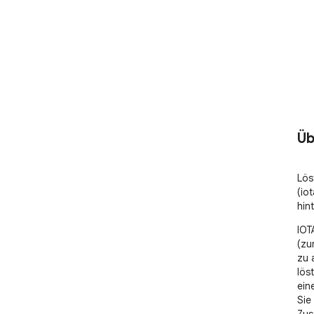
Üb
Lös
(io
hin
IOT
(zu
zu 
lös
ein
Sie