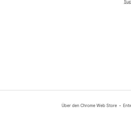
Sup
Über den Chrome Web Store
Ent