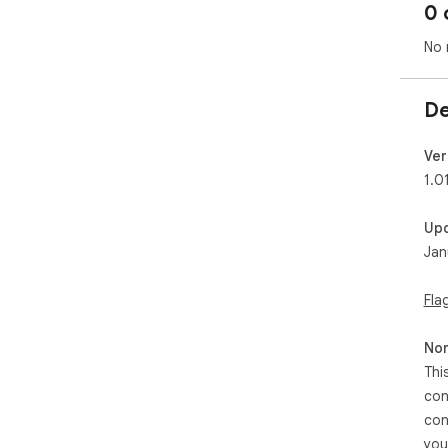
0 
No 
De
Ver
1.0
Up
Jan
Fla
Non
Thi
con
con
you