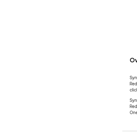
Ov
Syn
Red
cli
Syn
Red
One