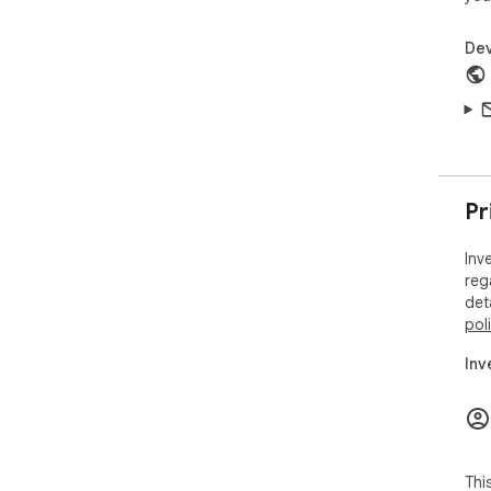
Dev
Pr
Inv
reg
det
pol
Inv
Thi