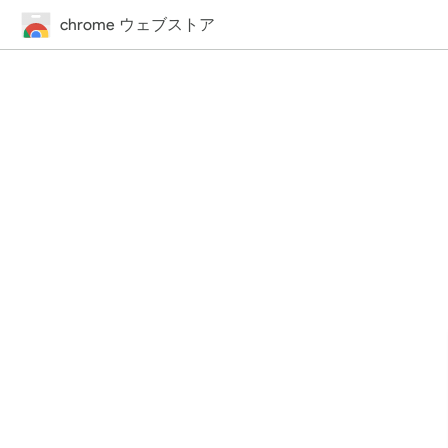
chrome ウェブストア