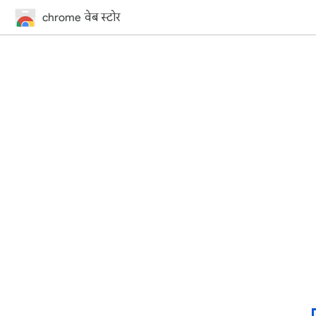
chrome वेब स्टोर