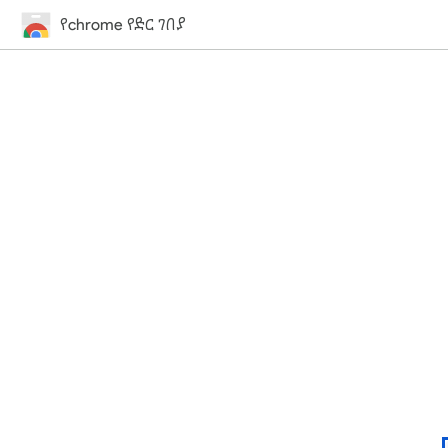
የchrome የድር ገበያ