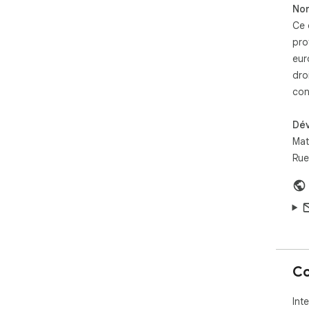
Non
sur
Ce 
pro
eur
dro
con
Dé
Mat
Rue
Co
Int