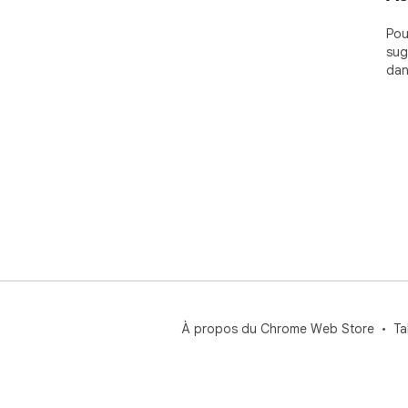
Pou
sug
dan
À propos du Chrome Web Store
Ta