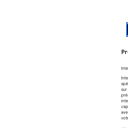
Pr
Int
Int
spé
sur
pré
int
cap
avec
vot