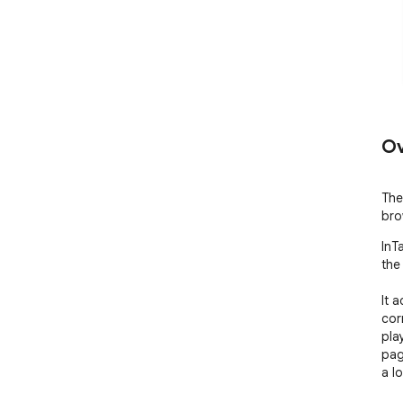
Ov
The
bro
InT
the
It 
cor
pla
page
a l