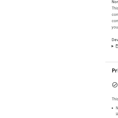
Non
Thi
con
con
you
Dev
Pr
Thi
N
u