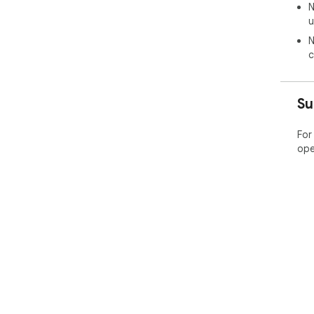
N
u
N
c
Su
For
ope