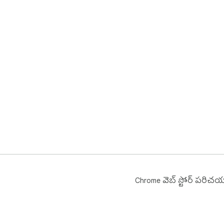
Chrome వెబ్ స్టోర్ పరిచ