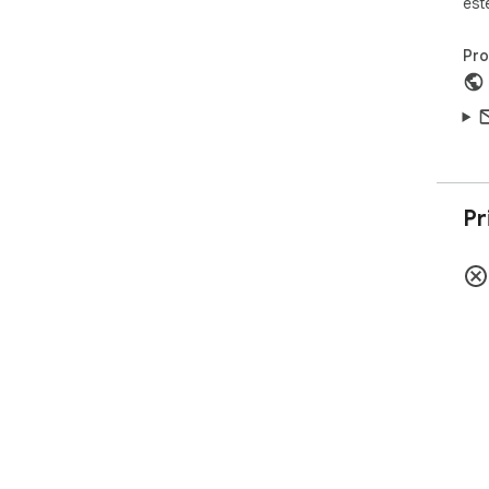
est
Pr
Pr