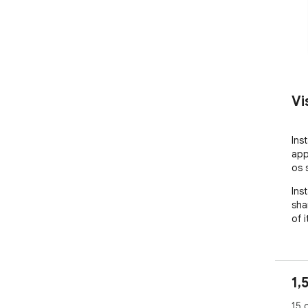
Vi
Ins
app
os 
Ins
sha
of 
1,
15 