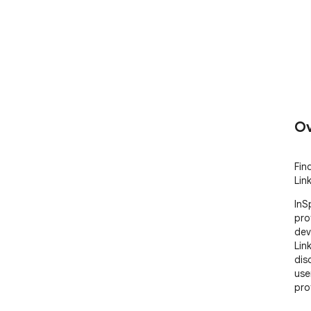
Ov
Fin
Lin
InS
pro
dev
Lin
dis
use
pro