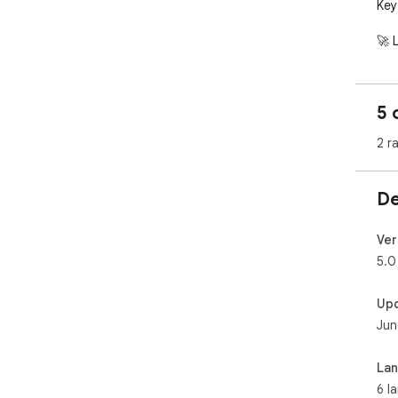
Key
🚀 
Col
Sal
5 
gro
man
2 r
to 
📧 
De
Dis
inf
Ver
wor
5.0
bot
con
Up
cont
Jun
📊 
La
Imp
6 l
ext