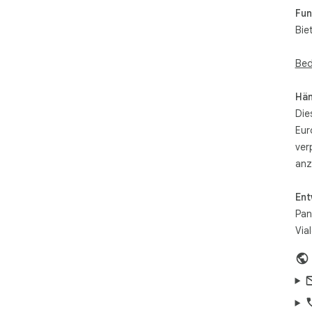
Fun
Bie
Bed
Hän
Die
Eur
ver
anz
Ent
Pan
Via