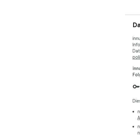
Da
inn
Inf
Dat
pol
inn
Fol
Die
n
A
n
n