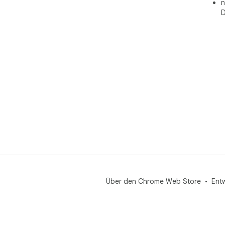
n
D
Über den Chrome Web Store
Ent