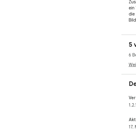
Zus
ein
die
Bil
War
⏱ Z
5 
🎯 
📝 
6 B
📚 
Wei
Ega
Stö
meh
De
Ins
Ver
Vid
1.2.
Akt
17.