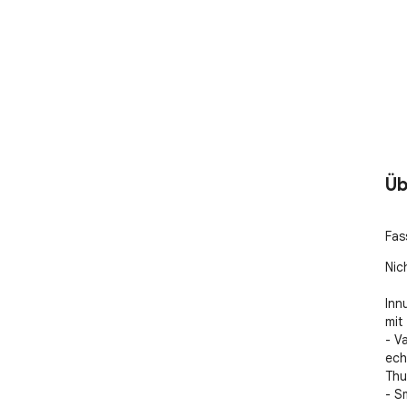
Üb
Fas
Nic
Inn
mit
- V
ech
Thum
- S