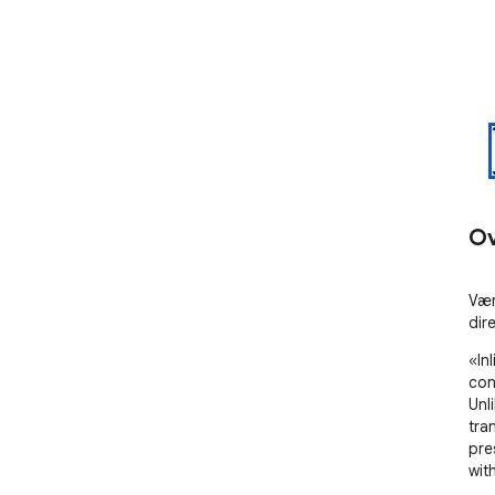
Ov
Vær
dir
«In
con
Unl
tra
pre
wit