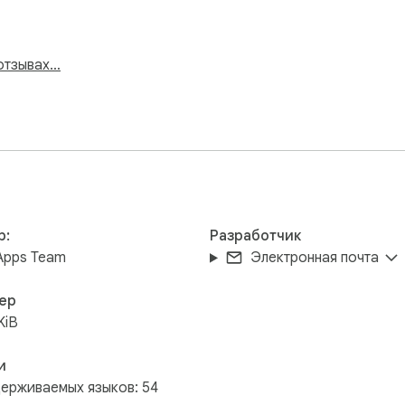


s, such as request interval

 отзывах…
tract completes.

 contact us at pingappsteam@tailang.top.

omputer and never passes through our servers.

р:
Разработчик
 Apps Team
Электронная почта
. Follower Export Tool is not affiliated with, endorsed, spons
ер
KiB
и
ерживаемых языков: 54