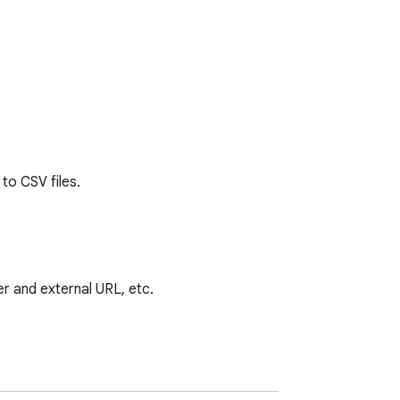
o CSV files.

r and external URL, etc.
