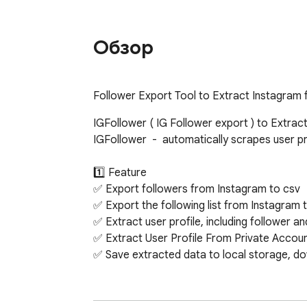
Обзор
Follower Export Tool to Extract Instagram f
IGFollower ( IG Follower export ) to Extrac
IGFollower  -  automatically scrapes user pr
1️⃣ Feature

✅ Export followers from Instagram to csv

✅ Export the following list from Instagram t
✅ Extract user profile, including follower a
✅ Extract User Profile From Private Account
✅ Save extracted data to local storage, do
2️⃣ How to get started?

(1) Enter Instagram Username
