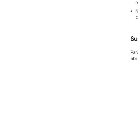
r
N
c
Su
Par
abr