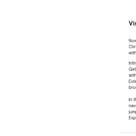
Vi
Now
Chr
wit
Inf
Get
wit
Ext
bro
In 
nav
jum
Exp
soun
whe