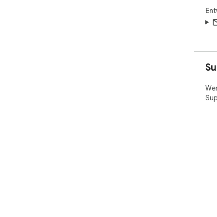
Ent
Su
Wen
Sup