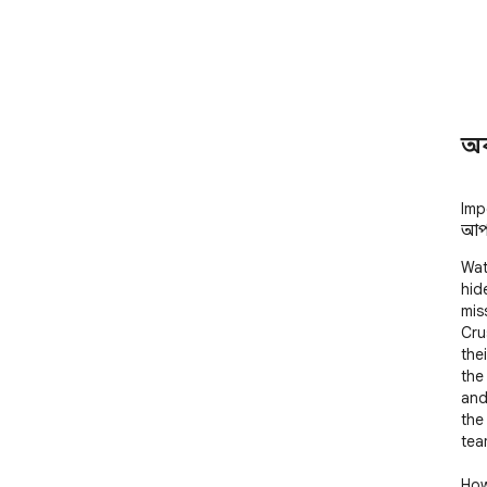
অ
Imp
আপন
Wat
hid
mis
Cru
the
the
and
the
tea
How