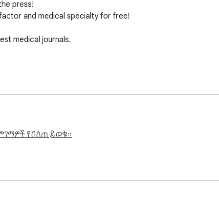
e press!

factor and medical specialty for free!

est medical journals.

ምገማዎች የበለጠ ይወቁ።