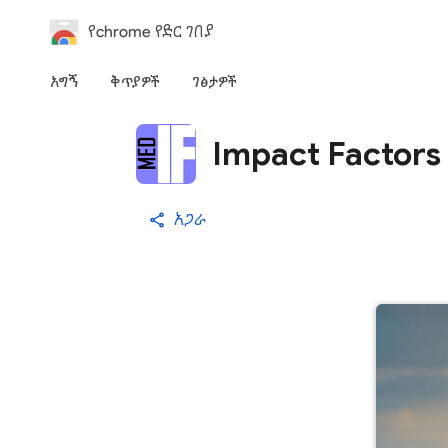
የchrome የድር ገበያ
አግኝ
ቅጥያዎች
ገፅታዎች
Impact Factors
አጋራ