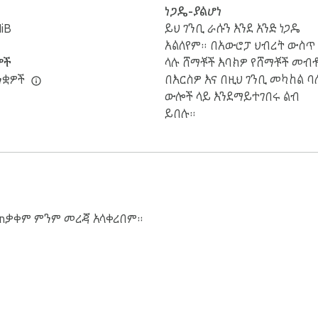
ን
ነጋዴ-ያልሆነ
iB
ይህ ገንቢ ራሱን እንደ አንድ ነጋዴ
አልለየም። በአውሮፓ ህብረት ውስጥ
ዎች
ላሉ ሸማቾች እባክዎ የሸማቾች መብ
ንቋዎች
በእርስዎ እና በዚህ ገንቢ መካከል ባ
ውሎች ላይ እንደማይተገበሩ ልብ
ይበሉ።
አጠቃቀም ምንም መረጃ አላቀረበም።