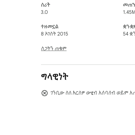
ስሪት
መጠ
3.0
1.45M
ተዘመኗል
ቋንቋ
8 ኦገስት 2015
54 ቋ
ስጋትን ጠቁም
ግላዊነት
ገንቢው ስለ እርስዎ ውሂብ አሰባሰብ ወይም 