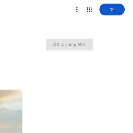
ግባ
ወደ Chrome አክል