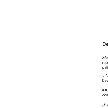
De
Aña
res
pel
# A
Des
## 
com
¿Er