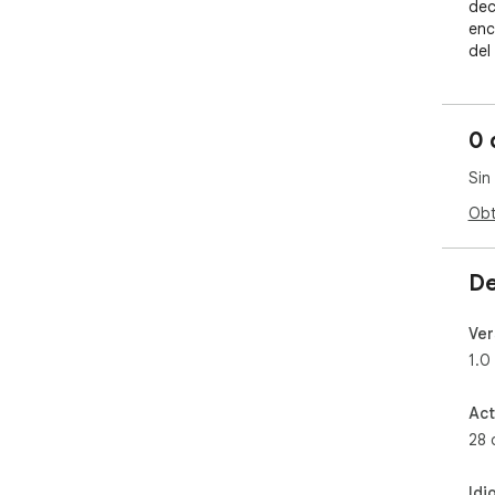
dec
enc
del
Tom
com
**A
0 
la 
esp
Sin
###
Obt
En 
muc
De
opc
una
Ver
est
1.0
per
de 
aud
Act
es 
28 
cali
Idi
El 