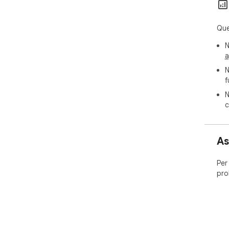
Que
N
a
N
f
N
c
As
Per
pro