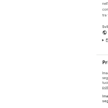
nell
1. 
con
l'i
tra
2. 
3. 
estr
Svi
4. 
Sem
inf
tem
di 
Pr
Ima
segu
tuo
pol
Ima
seg