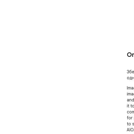
О
Збе
одн
Ima
ima
and
it 
com
for
to 
AIO