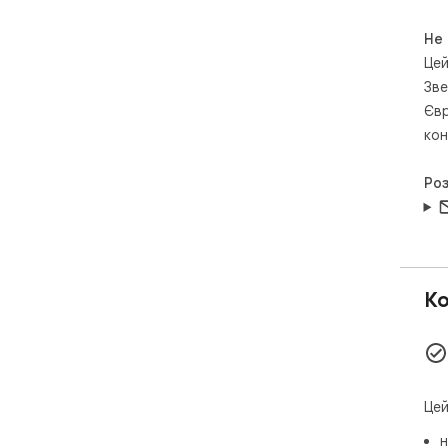
Не
Цей
Зве
Євр
кон
Ро
Ко
Цей
н