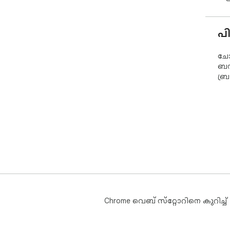
പ
ചോദ
ബന്
ബ്
Chrome വെബ് സ്‌റ്റോറിനെ കുറിച്ച്