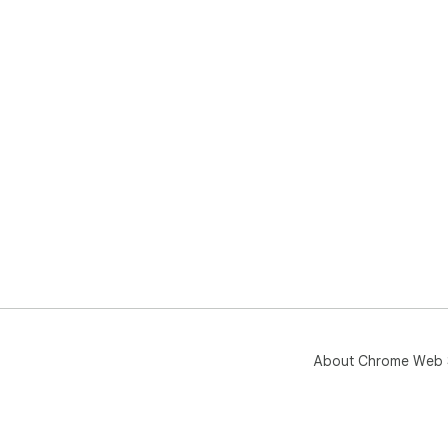
you
🚀 
Say
bec
con
etc
About Chrome Web 