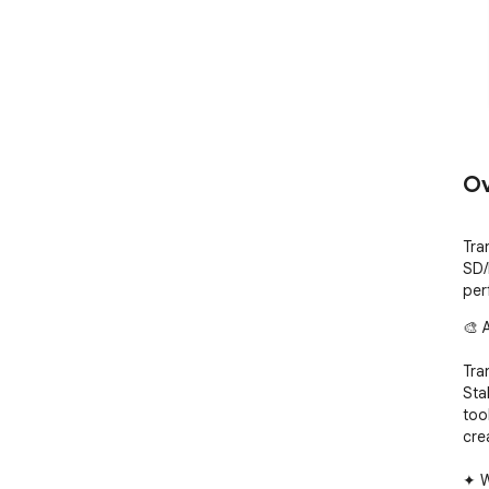
Ov
Tra
SD/
per
🎨 
Tra
Sta
too
cre
✦ W