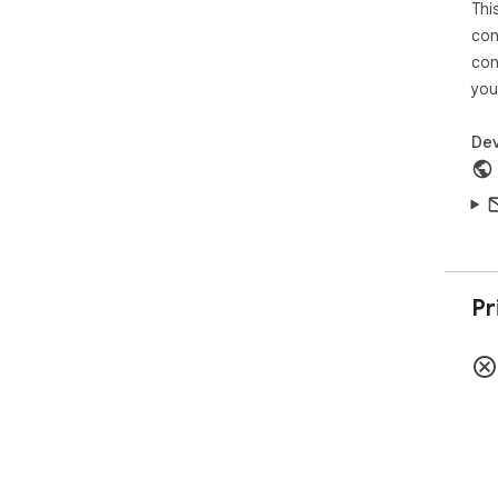
Thi
con
con
you
Dev
Pr