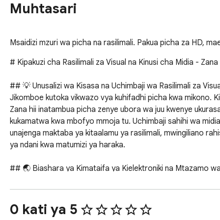
Muhtasari
Msaidizi mzuri wa picha na rasilimali. Pakua picha za HD
# Kipakuzi cha Rasilimali za Visual na Kinusi cha Midia - Zan
## 💡 Unusalizi wa Kisasa na Uchimbaji wa Rasilimali za Visual
Jikomboe kutoka vikwazo vya kuhifadhi picha kwa mikono. Kiend
Zana hii inatambua picha zenye ubora wa juu kwenye ukuras
kukamatwa kwa mbofyo mmoja tu. Uchimbaji sahihi wa midia
unajenga maktaba ya kitaalamu ya rasilimali, mwingiliano rah
ya ndani kwa matumizi ya haraka.

## 🌏 Biashara ya Kimataifa ya Kielektroniki na Mtazamo wa
Kumiliki data ya visual yenye vipimo vingi ni muhimu katika m
Amazon katika masoko yake yote ya kikanda. Unaweza kufuati
zenye uwezo mkubwa kwa kuchambua orodha za eBay. Fuatili
0 kati ya 5
SHEIN inaweza kunaswa kwa usahihi. Chunguza mapendeleo ma