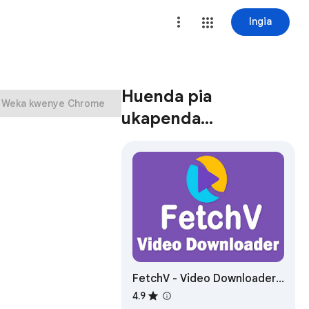
Ingia
Huenda pia
Weka kwenye Chrome
ukapenda…
FetchV - Video Downloader
for m3u8 & hls
4.9