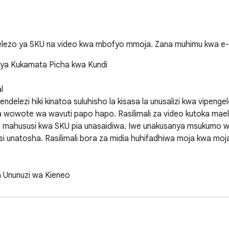
, maelezo ya SKU na video kwa mbofyo mmoja. Zana muhimu kwa
a ya Kukamata Picha kwa Kundi



elezi hiki kinatoa suluhisho la kisasa la unusalizi kwa vipengele
a wowote wa wavuti papo hapo. Rasilimali za video kutoka mael
 mahususi kwa SKU pia unasaidiwa. Iwe unakusanya msukumo wa 
isi unatosha. Rasilimali bora za midia huhifadhiwa moja kwa mo
 Ununuzi wa Kieneo

azingira ya ushindani wa biashara ya kimataifa. Zana hii inatoa 
lia mienendo ya hivi punde ya matumizi kupitia michango ya Al
a mienendo ya haraka ya mtindo kwenye Temu. Mizunguko ya ha
hususi ya urembo ya soko la Ulaya Mashariki kupitia Ozon. Man