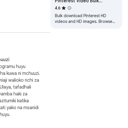
Pinterest Video Bulk
masoko ya Ulaya. Joom 
Downloader - HD Video and
4.6
uteuzi wa Coupang. 
Images
Bulk download Pinterest HD
jeleo yenye thamani 
videos and HD images. Browse
ko tajiri wa sampuli za 
and collect, one-click download
aji na maunzi. Chunguza 
mikono na ubunifu. 
masoko yanayokua ya 
uuzi
rogramu huyu
kwenye soko la jumla la 
isha kuwa ni mchuuzi.
faa vya viwandani 
aji walioko nchi za
hutumika kama msingi 
laya, tafadhali
wamba haki za
zitumiki katika
ati yako na msanidi
wezesha ukusanyaji wa 
huyu.
n. Rasilimali za muda 
kTok. Rasilimali za 