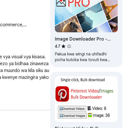
 e-commerce,…
Image Downloader Pro -
Pakua Picha kwa Wingi
4.7
kutoka kwa Tovuti
Pakua kwa wingi na uhifadhi
 vya visual vya kisasa. 
picha kutoka kwa tovuti kwa
ezo ya bidhaa zinaweza 
sekunde. Tumia vichujio, onyesho
muundo wa kila siku au 
la kukagua matokeo, na
ubinafsishe majina…
ja kwenye mazingira yako 
msaada wa kina kwa 
iExpress. Gundua bidhaa 
raka ya usasishaji wa 
tiki ya mafanikio ya 