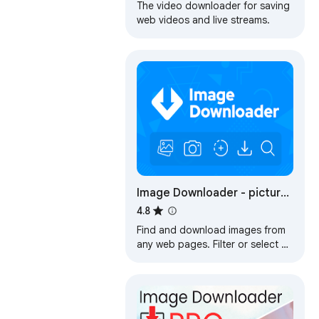
The video downloader for saving
web videos and live streams.
Image Downloader - picture
and photos saver
4.8
Find and download images from
any web pages. Filter or select all
at once to bulk download.