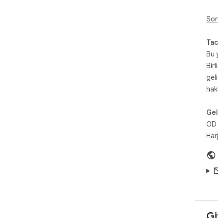
Sor
Tac
Bu 
Birl
gel
hak
Geli
OD
Har
Giz