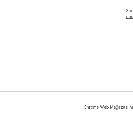
Soru
des
Chrome Web Mağazası h