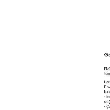
Ge
PNG
tüm 
Her
Dow
kull
• İn
doğ
• Ç