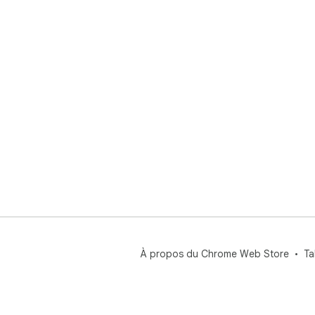
Ana
et 
Rec
chir
Mod
tag
Rés
pou
Pan
syn
Ima
et 
À propos du Chrome Web Store
Ta
Si 
ext
en t