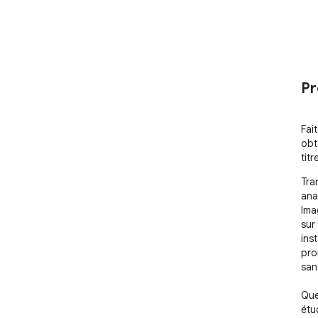
Pr
Fai
obt
titr
Tra
ana
Ima
sur
ins
pro
san
Que
étu