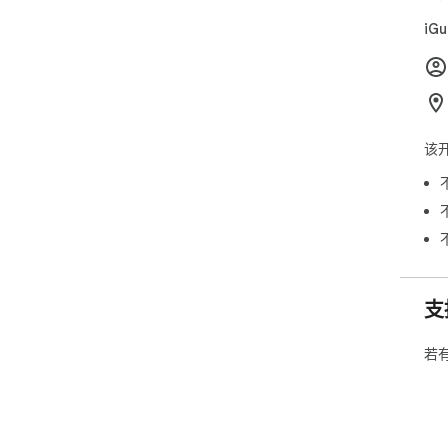
iG
该
支
若