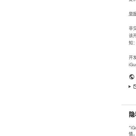
举
非
该
知
开
iGu
隐
“
情