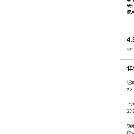
◆ 
我
使
4
63
详
版
2.3.
上
20
功
提