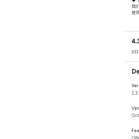
◆ 
我
使
4.
633
De
Ver
2.3.
Up
Oct
Fea
Off