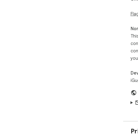
Fla
Non
Thi
con
con
you
Dev
iGu
Pr