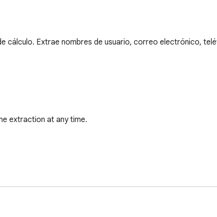
de cálculo. Extrae nombres de usuario, correo electrónico, tel
 extraction at any time.

 ask for your password and don't store or transmit any of your da