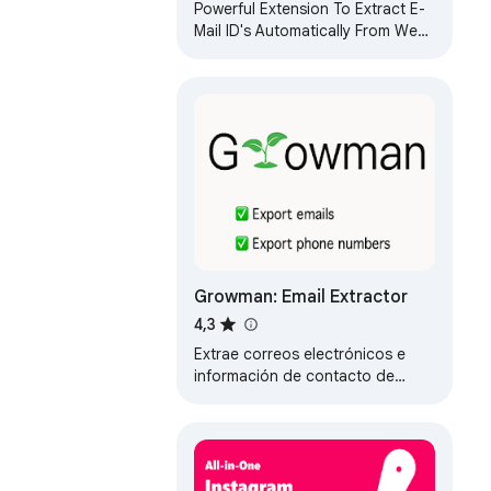
Powerful Extension To Extract E-
Mail ID's Automatically From Web
Pages. NEW FEATURES: AutoVisit
websites and AutoSave Email IDs.
Growman: Email Extractor
4,3
Extrae correos electrónicos e
información de contacto de
perfiles sociales encontrados
mediante seguidores, seguidos,
ubicaciones y…