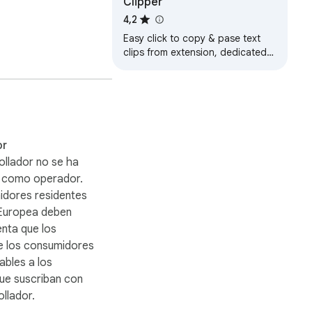
Clipper
4,2
Easy click to copy & pase text
clips from extension, dedicated
'Email' button. Create notes,
bookmarks, email templates, etc.
or
ollador no se ha
o como operador.
idores residentes
 Europea deben
enta que los
e los consumidores
ables a los
ue suscriban con
llador.