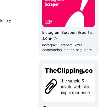
éfono y…
Instagram Scraper: Exporta
Posts, Perfiles, Reels y Mas
4,0
Instagram Scraper: Extrae
comentarios, stories, seguidores
y mas de Instagram. Exporta a
CSV, JSON, XLSX facilmente.
ta, including user 