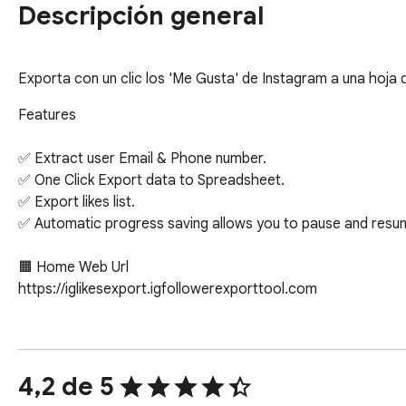
Descripción general
Exporta con un clic los 'Me Gusta' de Instagram a una hoja 
Features

✅ Extract user Email & Phone number.

✅ One Click Export data to Spreadsheet.

✅ Export likes list.

✅ Automatic progress saving allows you to pause and resume
🟧 Home Web Url

https://iglikesexport.igfollowerexporttool.com

🔒 Rest assured, the tool prioritizes your security. We never
information, visit history, posts, or social connections.
4,2 de 5