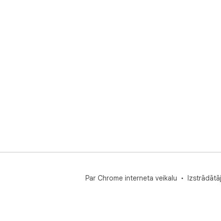
Par Chrome interneta veikalu
Izstrādātā