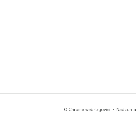
O Chrome web-trgovini
Nadzorna