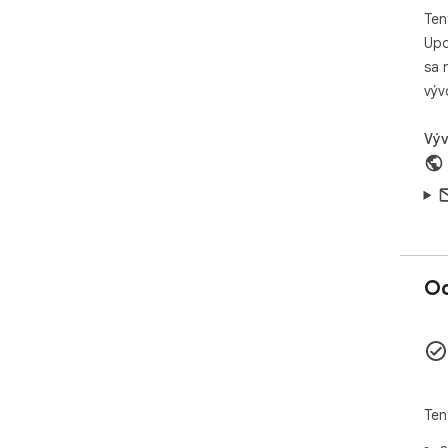
bec
Ten
Upo
sa 
výv
Výv
Oc
Ten