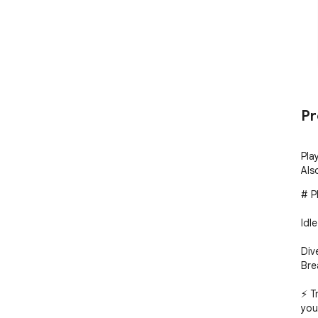
Pr
Pla
Als
# P
Idl
Div
Brea
⚡️ 
you