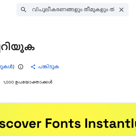
്ചറിയുക
ംഗുകൾ
)
പങ്കിടുക
1,000 ഉപയോക്താക്കൾ