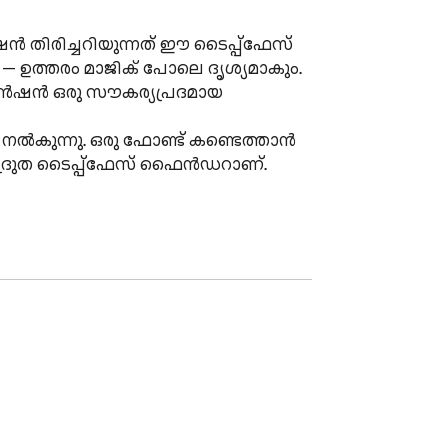
— ഉത്തരം മാജിക് പോലെ ദൃശ്യമാകും. 
ൻഷൻ ഒരു സൗകര്യപ്രദമായ 