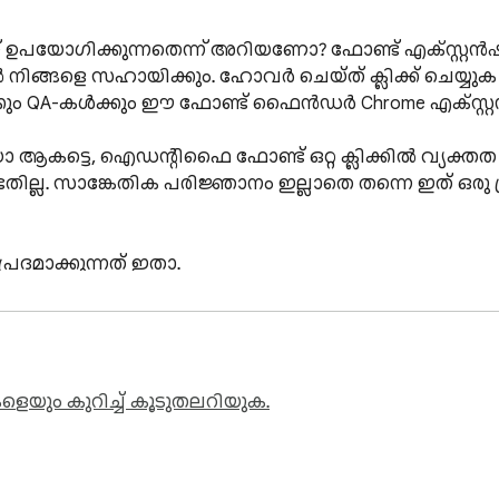
ങ്ങളെ സഹായിക്കും. ഹോവർ ചെയ്ത് ക്ലിക്ക് ചെയ്യുക 
ം QA-കൾക്കും ഈ ഫോണ്ട് ഫൈൻഡർ Chrome എക്സ്റ്റ
െയും കുറിച്ച് കൂടുതലറിയുക.