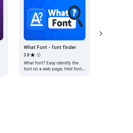
What Font - font finder
3.8
What font? Easy identify the
font on a web page, html font
size, color and font family.
ും