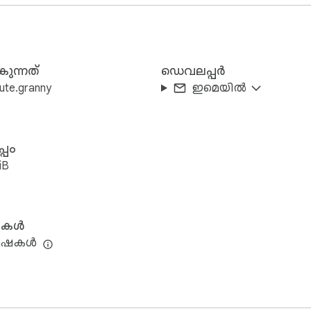
ുന്നത്
ഡെവലപ്പർ
ute.granny
ഇമെയിൽ
്കിൽ മറഞ്ഞിരിക്കുന്ന ടൈപ്പ്ഫേസ് നാമം വെളിപ്പെടുത്തു
്പം
iB
ഷകൾ
ഭാഷകൾ