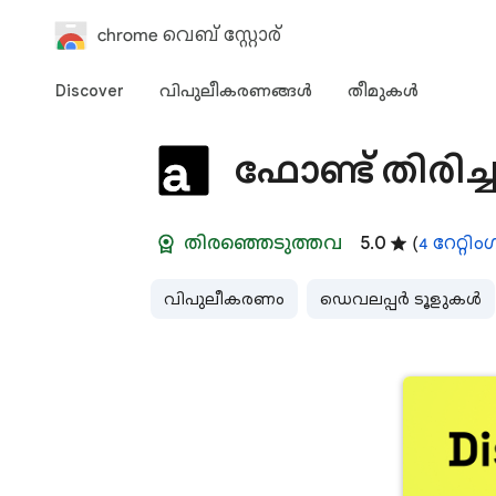
chrome വെബ് സ്റ്റോര്‍
Discover
വിപുലീകരണങ്ങള്‍
തീമുകള്‍‌
ഫോണ്ട് തിരിച
തിരഞ്ഞെടുത്തവ
5.0
(
4 റേറ്റി
വിപുലീകരണം
ഡെവലപ്പർ ടൂളുകൾ