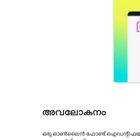
അവലോകനം
ഒരു ഓൺലൈൻ ഫോണ്ട് ഐഡന്റിഫയർ ടൂള