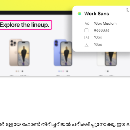
ായ ഫോണ്ട് തിരിച്ചറിയൽ പരീക്ഷിച്ചുനോക്കൂ. ഈ ല