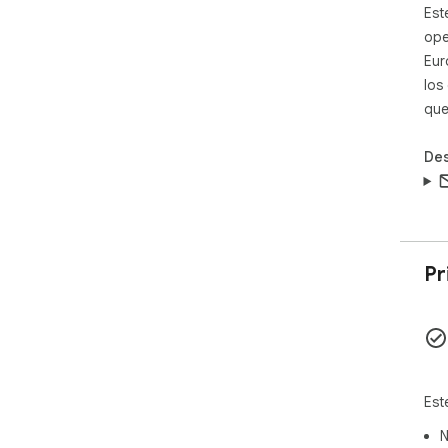
→ P
Est
→ T
ope
→ L
Eur
los
Una
🎨 
que
bell
🎨 
Des
inst
🎨 
🎨 
🎨 
Ven
Pr
✨ M
✨ A
✨ R
✨ O
Pro
Est
➤ V
➤ D
N