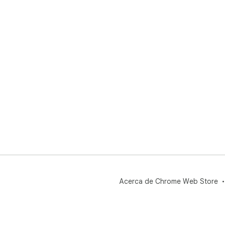
Inf
🔎 
🔎 
🔎 
¿Qu
ya 
ide
solu
¿Qu
🙋 
🙋 
🙋 
🙋 
🙋 
Fun
Acerca de Chrome Web Store
blo
com
Una 