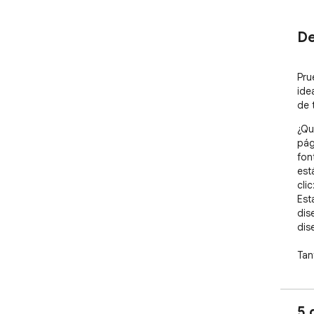
De
Pru
ide
de 
¿Qu
pág
fon
est
cli
Est
dis
dis
Tan
cur
cla
cód
5 
typ