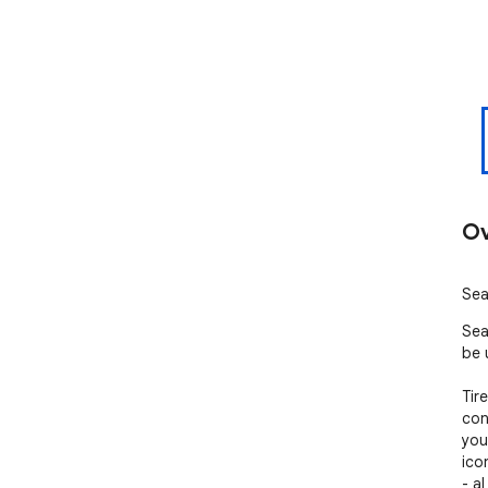
Ov
Sea
Sea
be 
Tir
con
you
ico
- a