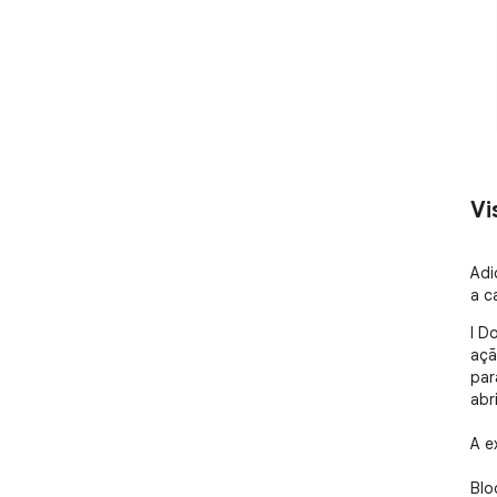
Vi
Adi
a c
I D
açã
par
abr
A e
Blo