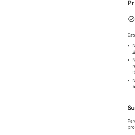
Pr
Est
N
d
N
n
i
N
a
Su
Par
pro