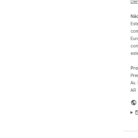
Imp
Den
pró
açõ
Não
Est
Imp
com
Imp
Eur
men
con
est
Pr
Pre
Av.
AR