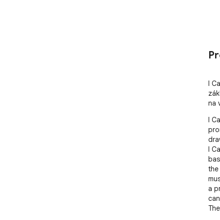
Pr
I C
zák
na 
I C
pro
dra
I C
bas
the
must
a p
can
The
acc