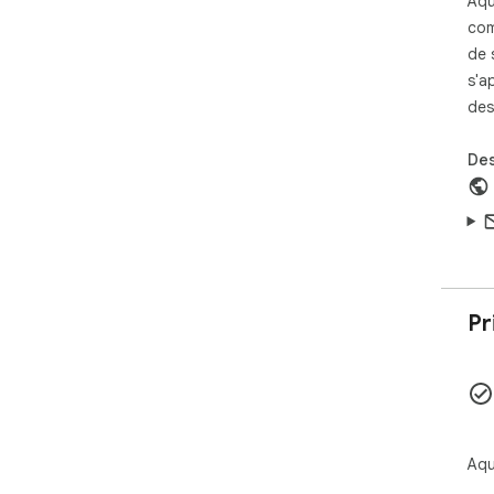
Aqu
com
de 
s'a
des
Des
Pr
Aqu