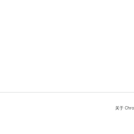
关于 Chr