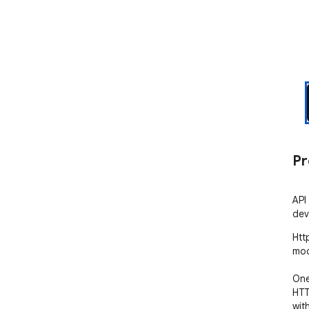
Pr
API
dev
Htt
moc
One
HTT
wit