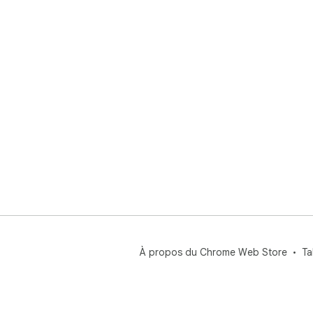
htt
site
Web
À propos du Chrome Web Store
Ta