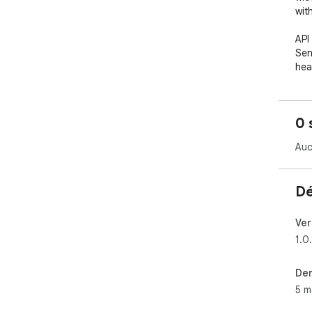
wit
API
Sen
hea
key
env
imp
0 
requ
Auc
HTT
Ope
req
Dé
sta
and 
Ver
REQ
1.0.
Int
pro
Der
res
5 m
red
URL