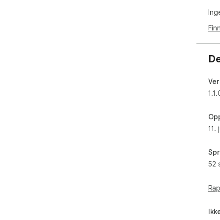
Ing
Fin
De
Ver
1.1.
Opp
11.
Spr
52 
Rap
Ikk