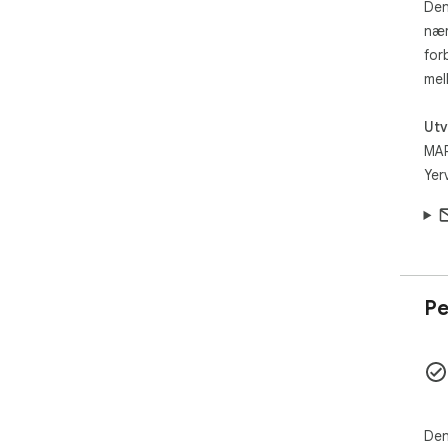
Den
nær
for
mel
Utv
MA
Yer
Pe
Den