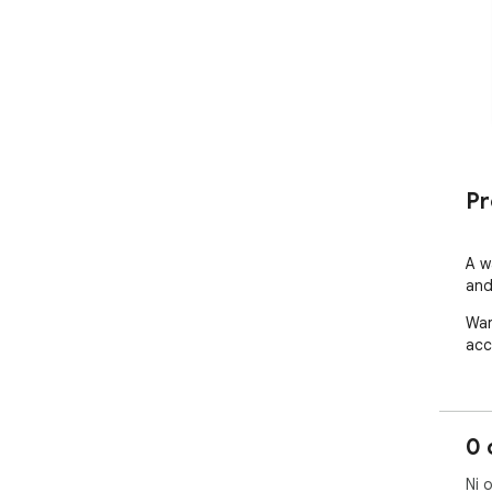
Pr
A w
and
War
acc
0 
Ni 