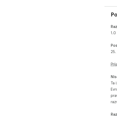
Po
Raz
1.0
Pos
25.
Prij
Nis
Ta i
Evr
pra
razv
Raz