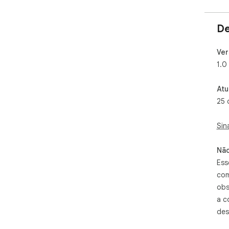
De
Ver
1.0
Atu
25 
Sin
Não
Ess
com
obs
a c
des