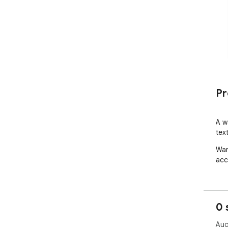
Pr
A w
tex
War
acc
0 
Auc