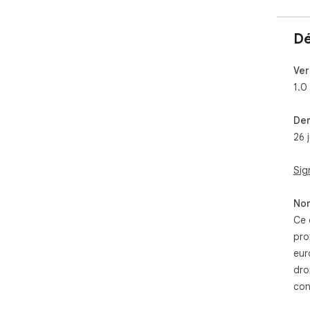
Dé
Ver
1.0
Der
26 
Sig
Non
Ce 
pro
eur
dro
con