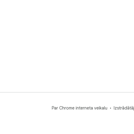
Par Chrome interneta veikalu
Izstrādātā