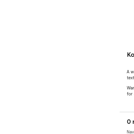
Ko
A w
tex
War
for
0 
Nav