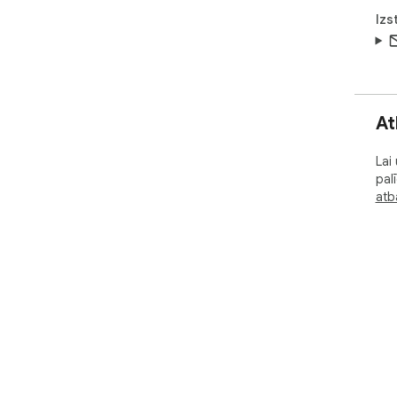
Izs
At
Lai
pal
atba